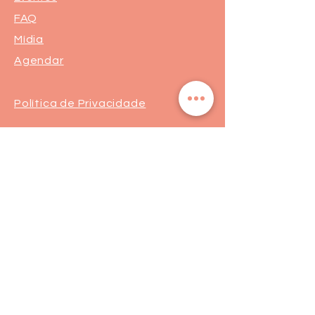
FAQ
Mídia
Agendar
Política de Privacidade
Visitantes:
Segurança
Ambiente 100% Seguro
Sua informação é protegida pela
criptografia SSL 256-bit.