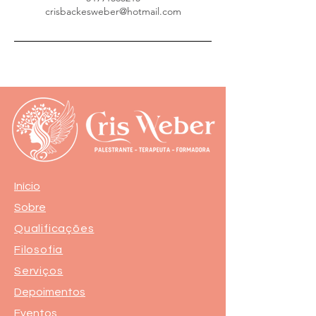
crisbackesweber@hotmail.com
Início
Sobre
Qualificações
Filosofia
Serviços
Depoimentos
Eventos