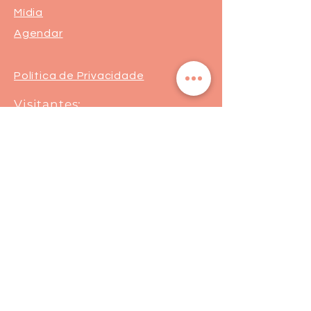
Mídia
Agendar
Política de Privacidade
Visitantes:
Segurança
Ambiente 100% Seguro
Sua informação é protegida pela
criptografia SSL 256-bit.
Formas de pagamento