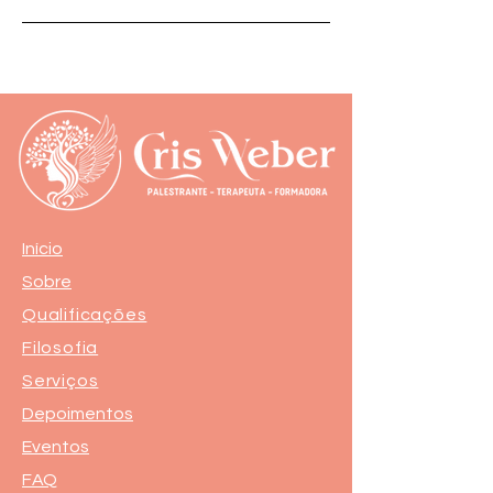
Início
Sobre
Qualificações
Filosofia
Serviços
Depoimentos
Eventos
FAQ