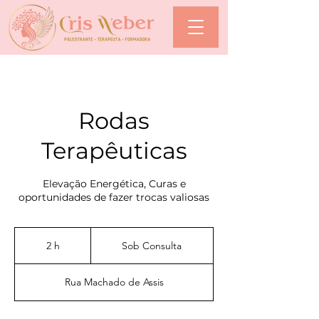
Rodas
Terapêuticas
Elevação Energética, Curas e
oportunidades de fazer trocas valiosas
Sob
Consulta
2 h
2
Sob Consulta
h
Rua Machado de Assis