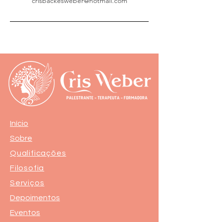
crisbackesweber@hotmail.com
Início
Sobre
Qualificações
Filosofia
Serviços
Depoimentos
Eventos