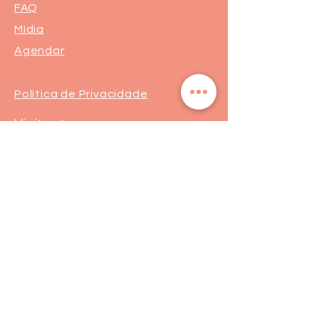
FAQ
Mídia
Agendar
Política de Privacidade
Visitantes:
Segurança
Ambiente 100% Seguro
Sua informação é protegida pela
criptografia SSL 256-bit.
Formas de pagamento